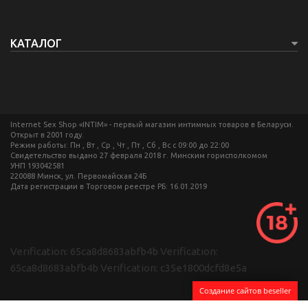
КАТАЛОГ
Internet Sex Shop «INTIM» - первый магазин интимных товаров в Беларуси.
Открыт в 2001 году.
Режим работы: Пн , Вт , Ср , Чт , Пт , Сб , Вс c 09:00 до 22:00
Свидетельство выдано 27 февраля 2018 г. Минским горисполкомом
УНП 193042581
220088 Минск, ул. Первомайская 24Б
Дата регистрации в Торговом реестре РБ: 16.01.2019
Verification: 65ca8d8683abfb4b
Verification:
65ca8d8683abfb4b
Verification: c35e1800dcfd8e5a
Создание сайтов beseller