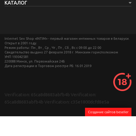
КАТАЛОГ
Internet Sex Shop «INTIM» - первый магазин интимных товаров в Беларуси.
Открыт в 2001 году.
Режим работы: Пн , Вт , Ср , Чт , Пт , Сб , Вс c 09:00 до 22:00
Свидетельство выдано 27 февраля 2018 г. Минским горисполкомом
УНП 193042581
220088 Минск, ул. Первомайская 24Б
Дата регистрации в Торговом реестре РБ: 16.01.2019
Verification: 65ca8d8683abfb4b
Verification:
65ca8d8683abfb4b
Verification: c35e1800dcfd8e5a
Создание сайтов beseller
ЗАКАЗАТЬ ЗВОНОК