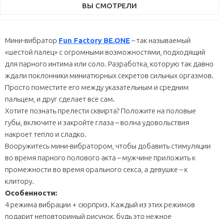
ВЫ СМОТРЕЛИ
Мини-вибратор
Fun Factory BE.ONE
– так называемый
«шестой палец» с огромными возможностями, подходящий
для парного интима или соло. Разработка, которую так давно
ждали поклонники миниатюрных секретов сильных оргазмов.
Просто поместите его между указательным и средним
пальцем, и друг сделает все сам.
Хотите познать прелести сквирта? Положите на половые
губы, включите и закройте глаза – волна удовольствия
накроет тепло и сладко.
Вооружитесь мини-вибратором, чтобы добавить стимуляции
во время парного полового акта – мужчине приложить к
промежности во время орального секса, а девушке – к
клитору.
Особенности:
4 режима вибрации + сюрприз. Каждый из этих режимов
подарит неповторимый рисунок, будь это нежное