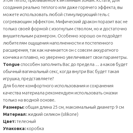
этом тепло, приливаемое к интимным зонам. Кстати, для
создания реально теплого или даже горячего эффекта, вы
можете использовать любой стимулирующий гель с
согревающим эффектом. Мифический дракон поразит вас не
только своей формой с изогнутым стволом, но и достаточно
внушительным размером. Особенно хорошо он подойдет
любителям ощущения наполненности и постепенного
расширения, так как начинается он с совсем аккуратного
кончика и плавно, но уверенно увеличивает свои параметры.
Tongue
способен заполнить Вас до предела… а каков будет
обычный вагинальный секс, когда внутри Вас будет такая
игрушка, представляете?
Для более комфортного использования и сохранения
качества материала рекомендуем использовать смазки
только на водной основе.
Размеры:
общая длина 25 см, максимальный диаметр 9 см
Материал:
жидкий силикон (silikone)
Цвет:
телесный
Упаковка:
коробка