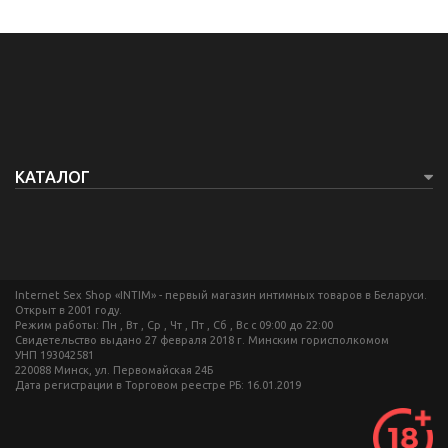
КАТАЛОГ
Internet Sex Shop «INTIM» - первый магазин интимных товаров в Беларуси.
Открыт в 2001 году.
Режим работы: Пн , Вт , Ср , Чт , Пт , Сб , Вс c 09:00 до 22:00
Свидетельство выдано 27 февраля 2018 г. Минским горисполкомом
УНП 193042581
220088 Минск, ул. Первомайская 24Б
Дата регистрации в Торговом реестре РБ: 16.01.2019