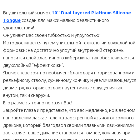
Внушительный язычок
10'' Dual layered Platinum Silicone
Tongue
создан для максимально реалистичного
удовольствия!
Он удивит Вас своей гибкостью и упругостью!
И это достигается путем уникальной технологии двухслойной
формовки: на достаточно упругий внутренний стержень
наносится слой эластичного киберскина, так обеспечивается
двухслойный "эффект кожи".
Язычок невероятно необычен: благодаря прорисованному и
рельефному стволу, суженному кончику и увеличивающемуся
диаметру, которые создают аутентичные ощущения как
внутри, так и снаружи.
Его размеры точно поразят Вас!
Закройте глаза и представьте, что вас медленно, но в верном
направлении ласкает слегка заостренный язычок огромного
дракона, который благодаря своими плавными движениями
заставляет ваше дыхание становится томнее, усиливая при