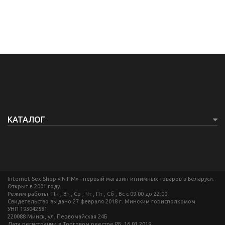
КАТАЛОГ
Internet Sex Shop «INTIM» - первый магазин интимных товаров в Беларуси.
Открыт в 2001 году.
Режим работы: Пн , Вт , Ср , Чт , Пт , Сб , Вс c 09:00 до 22:00
Свидетельство выдано 27 февраля 2018 г. Минским горисполкомом
УНП 193042581
220088 Минск, ул. Первомайская 24Б
Дата регистрации в Торговом реестре РБ: 16.01.2019