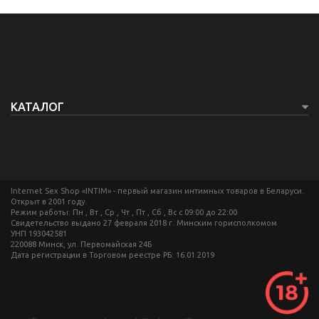
КАТАЛОГ
Internet Sex Shop «INTIM» - первый магазин интимных товаров в Беларуси.
Открыт в 2001 году.
Режим работы: Пн , Вт , Ср , Чт , Пт , Сб , Вс c 09:00 до 22:00
Свидетельство выдано 27 февраля 2018 г. Минским горисполкомом
УНП 193042581
220088 Минск, ул. Первомайская 24Б
Дата регистрации в Торговом реестре РБ: 16.01.2019