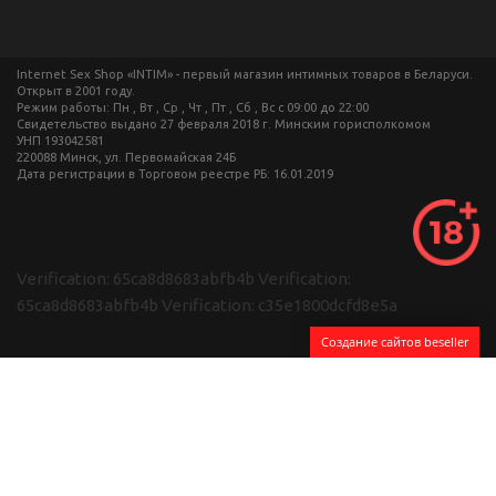
Internet Sex Shop «INTIM» - первый магазин интимных товаров в Беларуси.
Открыт в 2001 году.
Режим работы: Пн , Вт , Ср , Чт , Пт , Сб , Вс c 09:00 до 22:00
Свидетельство выдано 27 февраля 2018 г. Минским горисполкомом
УНП 193042581
220088 Минск, ул. Первомайская 24Б
Дата регистрации в Торговом реестре РБ: 16.01.2019
Verification: 65ca8d8683abfb4b
Verification:
65ca8d8683abfb4b
Verification: c35e1800dcfd8e5a
Создание сайтов beseller
ЗАКАЗАТЬ ЗВОНОК
Контактный телефон